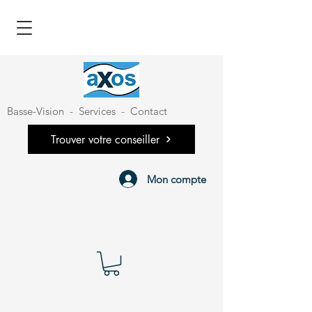
Basse-Vision
-
Services
-
Contact
Trouver votre conseiller
Mon compte