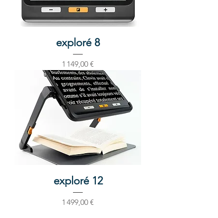
exploré 8
Prix
1 149,00 €
exploré 12
Prix
1 499,00 €