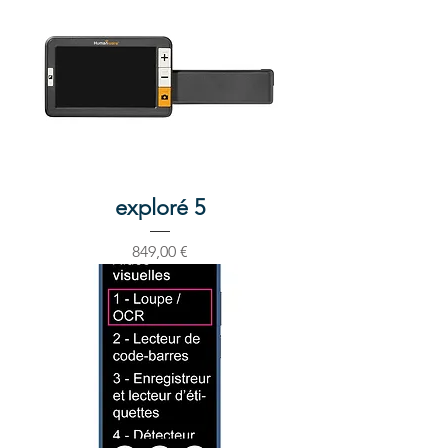
exploré 5
Prix
849,00 €