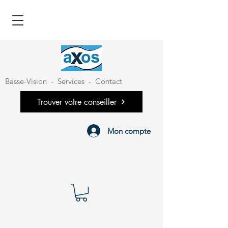
Basse-Vision
-
Services
-
Contact
Trouver votre conseiller
Mon compte