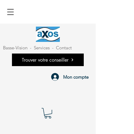
Basse-Vision
-
Services
-
Contact
Trouver votre conseiller
Mon compte