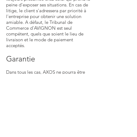
peine d'exposer ses situations. En cas de
litige, le client s'adressera par priorité à
l'entreprise pour obtenir une solution
amiable. A défaut, le Tribunal de
Commerce d’AVIGNON est seul
compétent, quels que soient le lieu de
livraison et le mode de paiement
acceptés.
Garantie
Dans tous les cas, AXOS ne pourra être
tenu pour responsable pour non-respect
des dispositions réglementaires et
législatives en vigueur dans le pays de
réception, la responsabilité de AXOS est
systématiquement limitée à la valeur du
produit mis en cause, valeur à sa date de
vente et ce sans possibilité de recours
envers la marque ou la société
productrice du produit. En toute
hypothèse, le client bénéficie de la
garantie légale d'éviction et des vices