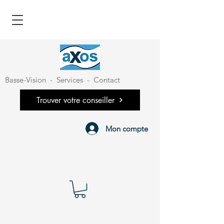
Basse-Vision
-
Services
-
Contact
Trouver votre conseiller
Mon compte