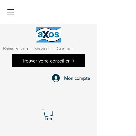
Basse-Vision
-
Services
-
Contact
Trouver votre conseiller
Mon compte