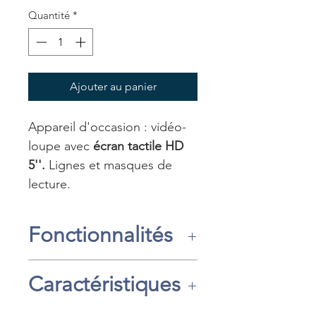
original
promotionnel
Quantité
*
Ajouter au panier
Appareil d'occasion : vidéo-
loupe avec
écran tactile HD
5''.
Lignes et masques de
lecture.
Fonctionnalités
Avec son
design "tablette"
et
Caractéristiques
sa
poignée
, la loupe
électronique M5 HD PLUS