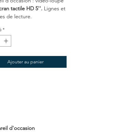
il d'occasion : vidéo-loupe
cran tactile HD 5''.
Lignes et
s de lecture.
é
*
Ajouter au panier
reil d'occasion