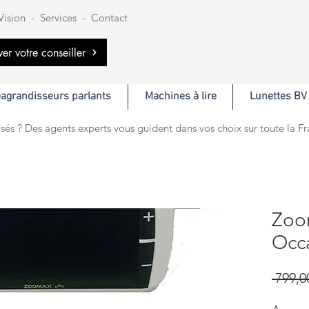
Vision
-
Services
-
Contact
ver votre conseiller
éagrandisseurs parlants
Machines à lire
Lunettes BV
sés ? Des agents experts vous guident dans vos choix sur toute la F
Zoo
Occ
 799,0