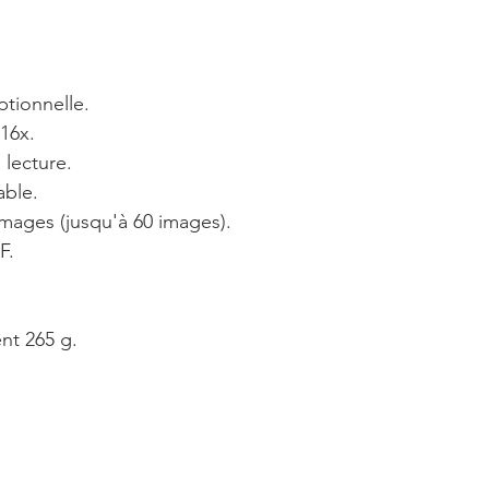
tionnelle.
16x.
lecture.
able.
mages (jusqu'à 60 images).
F.
nt 265 g.