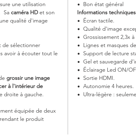
ure une utilisation
Bon état général
. Sa
caméra HD
et son
Informations techniques
une qualité d'image
Écran tactile.
Qualité d’image excep
Grossissement 2,3x à 
 de sélectionner
Lignes et masques de 
ns avoir à écouter tout le
Support de lecture st
Gel et sauvegarde d’i
Éclairage Led ON/OF
de
grossir une image
Sortie HDMI.
er à l'intérieur de
Autonomie 4 heures.
e droite à gauche.
Ultra-légère : seuleme
ement équipée de deux
endant le produit