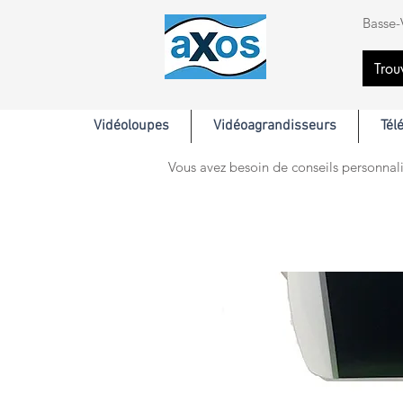
Basse-
Trou
Vidéoloupes
Vidéoagrandisseurs
Tél
Vous avez besoin de conseils personnali