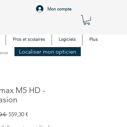
Mon compte
Pros et scolaires
Logiciels
Plus
Localiser mon opticien
rance
max M5 HD -
asion
Prix
Prix
0 € 
559,30 €
original
promotionnel