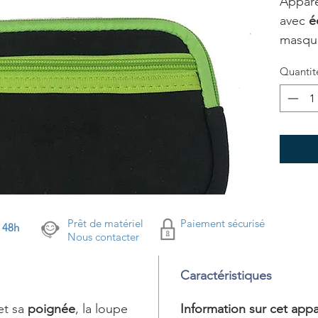
Appare
avec
é
masque
Quantit
Prêt de matériel
Paiement sécurisé
s 48h
Nous contacter
Caractéristiques
et sa
poignée
, la loupe
Information sur cet appa