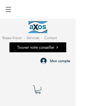
Basse-Vision
-
Services
-
Contact
Trouver votre conseiller
Mon compte