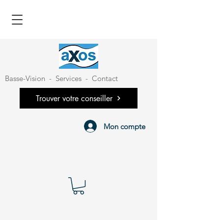
Basse-Vision
-
Services
-
Contact
Trouver votre conseiller
Mon compte