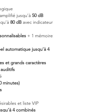
logique
amplifié jusqu’à
50 dB
squ’à
80 dB
avec indicateur
sonnalisables
+ 1 mémoire
l automatique jusqu’à 4
es et grands caractères
auditifs
é
0 minutes)
s
irables et liste VIP
usqu’à 4 combinés