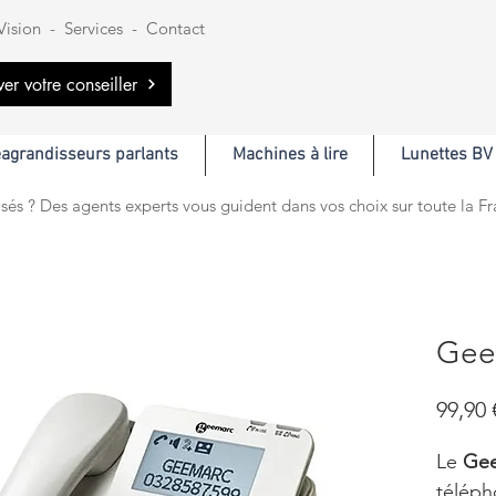
Vision
-
Services
-
Contact
ver votre conseiller
éagrandisseurs parlants
Machines à lire
Lunettes BV
sés ? Des agents experts vous guident dans vos choix sur toute la F
Gee
99,90 
Le
Gee
télépho