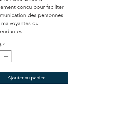
lement conçu pour faciliter
munication des personnes
 malvoyantes ou
endantes.
é
*
Ajouter au panier