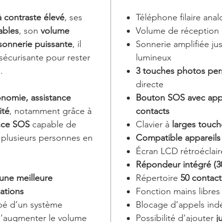
à contraste élevé
, ses
Téléphone filaire ana
ables
, son
volume
Volume de réception 
sonnerie puissante
, il
Sonnerie amplifiée ju
 sécurisante pour rester
lumineux
.
3 touches photos per
directe
nomie, assistance
Bouton SOS avec appe
ité
, notamment grâce à
contacts
nce SOS
capable de
Clavier à
larges touch
plusieurs personnes en
Compatible appareils 
Écran LCD rétroéclair
Répondeur intégré (3
une meilleure
Répertoire
50 contact
ations
Fonction mains libres
pé d’un système
Blocage d’appels indés
d’augmenter le volume
Possibilité d’ajouter
j