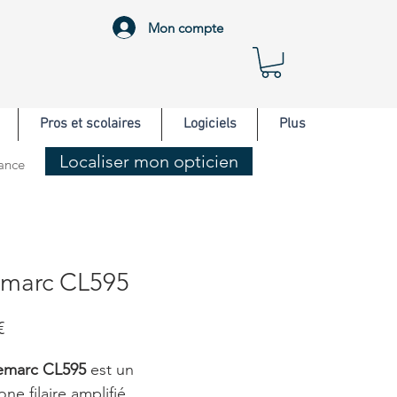
Mon compte
Pros et scolaires
Logiciels
Plus
Localiser mon opticien
rance
marc CL595
Prix
€
marc CL595
est un
ne filaire amplifié