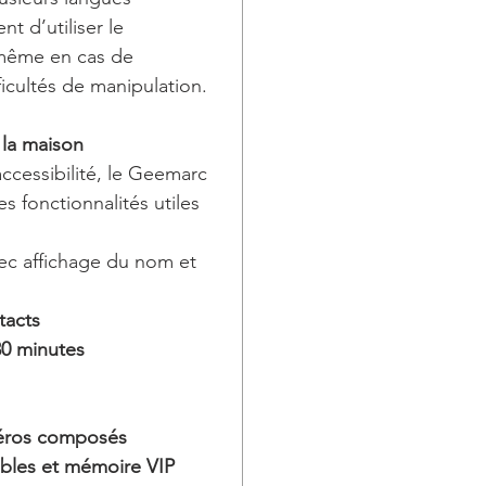
t d’utiliser le
 même en cas de
ficultés de manipulation.
la maison
ccessibilité, le Geemarc
 fonctionnalités utiles
ec affichage du nom et
tacts
30 minutes
méros composés
ables et mémoire VIP