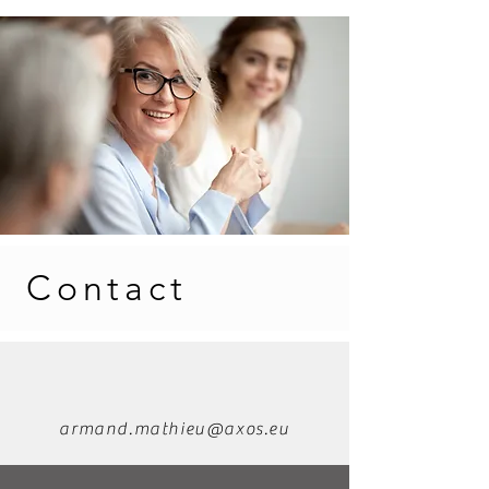
Contact
armand.mathieu@axos.eu