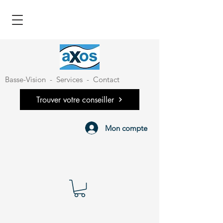
Basse-Vision
-
Services
-
Contact
Trouver votre conseiller
Mon compte