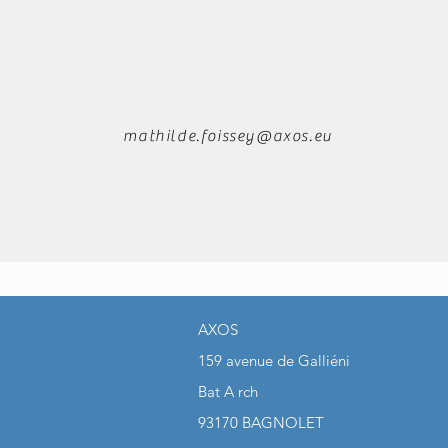
mathilde.foissey@axos.eu
AXOS
159 avenue de Galliéni
Bat A rch
93170 BAGNOLET