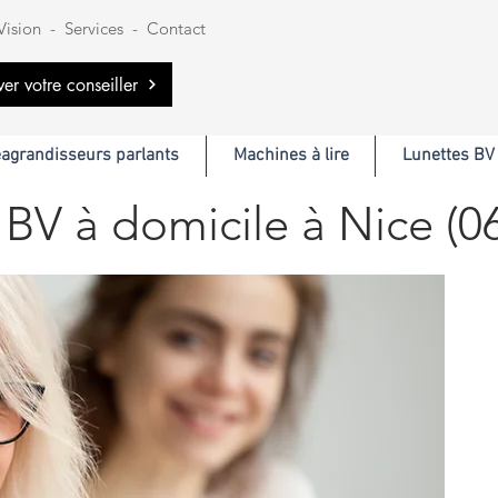
Vision
-
Services
-
Contact
ver votre conseiller
éagrandisseurs parlants
Machines à lire
Lunettes BV
 BV à domicile à Nice (0