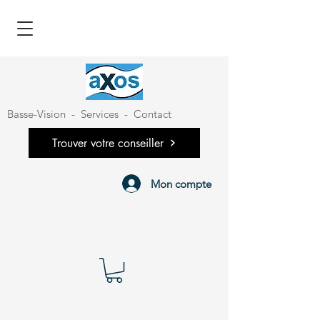
Basse-Vision
-
Services
-
Contact
Trouver votre conseiller
Mon compte