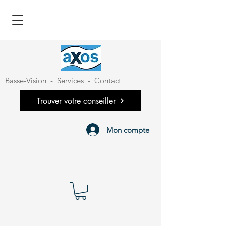
Basse-Vision
-
Services
-
Contact
Trouver votre conseiller
Mon compte