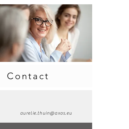
Contact
aurelie.thuin@axos.eu