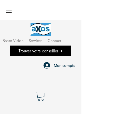
Basse-Vision
-
Services
-
Contact
Trouver votre conseiller
Mon compte