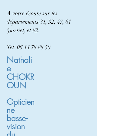
A votre écoute sur les
départements 31, 32, 47, 81
(partiel) et 82.
Tel.
06 14 78 88 50
Nathali
e
CHOKR
OUN
Opticien
ne
basse-
vision
du