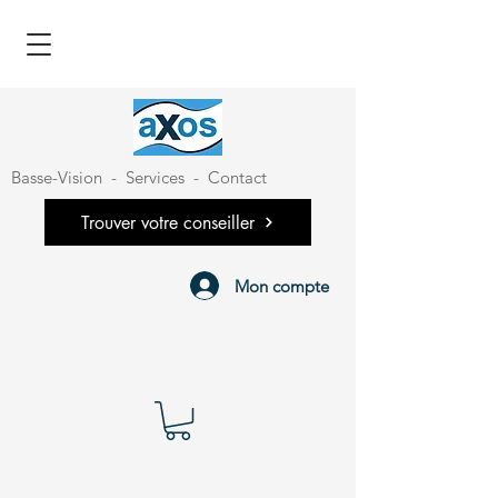
Basse-Vision
-
Services
-
Contact
Trouver votre conseiller
Mon compte