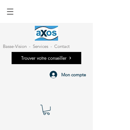
Basse-Vision
-
Services
-
Contact
Trouver votre conseiller
Mon compte