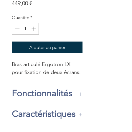
Prix
449,00 €
Quantité
*
Ajouter au panier
Bras articulé Ergotron LX
pour fixation de deux écrans.
Fonctionnalités
Disponibilité : 8 jours
Caractéristiques
Livraison gratuite en agence
Prêt de matériel (sauf
Taille des LCD inférieure ou
exception), nous consulter